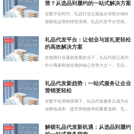
何在合规框架内安全获取快递单号，避免因
营？从选品到履约的一站式解决方案
违...
在数字化时代，礼品行业正面临从传统分销向
智能化运营的转型浪潮。礼品代发平台凭借其
整合供应链、优化履约流程的优势，成为企业
拓展礼品业务的关键工具。优质的礼品代发平
礼品代发平台：让创业与送礼更轻松
台通常具备三大核心能力：一是覆盖全国的
的高效解决方案
仓...
在电商行业蓬勃发展的当下，礼品代发已成为
中小商家和创业者的核心竞争力之一。无论是
节日促销、企业定制还是个人送礼，选择靠谱
的礼品代发平台，不仅能省去仓储管理、物流
礼品代发新趋势：一站式服务让企业
对接等繁琐环节，更能以更灵活的方式应对
营销更轻松
市...
在数字化营销浪潮下，礼品代发服务正成为企
业降低成本、提升营销效率的重要选择。无论
是节日福利、商务馈赠还是客户答谢，专业的
礼品代发平台能够提供从选品到配送的全流程
解锁礼品代发新机遇：从选品到履约
支持，让企业摆脱库存管理和物流协调的繁