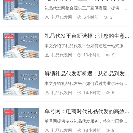
礼品代发网整合源头工厂直供资源，提供一件
代发、定制设计、物流配送等服务，助力企业
礼品代发网
6小时前
3
降本增效，个人轻松定制专属礼品。...
礼品代发平台新选择：让您的生意轻松“轻装上阵”
本文介绍了礼品代发平台如何通过一站式服
务、灵活供应链、专业团队等优势，帮助商家
礼品代发网
10小时前
9
降低成本、提升效率，实现业务增长。...
解锁礼品代发新机遇：从选品到发货，一站式服务让创业更轻松
本文介绍礼品代发平台如何通过专业供应链、
灵活选品和高效物流，帮助创业者降低成本、
礼品代发网
14小时前
5
提升效率，开启轻资产创业之路。...
单号网：电商时代礼品代发的高效解决方案
单号网提供专业礼品代发服务，整合全国物流
资源，支持一件代发、批量发货，为电商从业
礼品代发网
18小时前
9