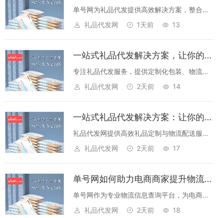
单号网为礼品代发提供高效解决方案，整合物
流资源，支持多平台发货，降低成本，提升效
礼品代发网
1天前
13
率，是电商从业者的得力助手。...
一站式礼品代发解决方案，让你的生意轻松拓展新边界
专注礼品代发服务，提供定制化包装、物流跟
踪、售后保障，助力电商、企业及创业者降低
礼品代发网
2天前
14
成本，提升效率，快速开启礼品业务新蓝
海。...
一站式礼品代发解决方案：让你的生意轻松拓展新边界
礼品代发网提供高效礼品定制与物流配送服
务，助力商家降本增效，开拓礼品市场新机
礼品代发网
2天前
17
遇，无需囤货即可轻松运营。...
单号网如何助力电商商家提升物流效率与客户体验？
单号网作为专业物流信息查询平台，为电商商
家提供高效的物流单号管理解决方案，通过多
礼品代发网
2天前
18