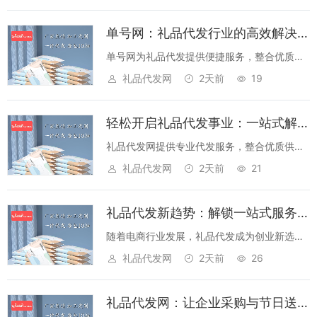
平台订单追踪、异常预警等功能，降低运营成
本，提升客户满意度。...
单号网：礼品代发行业的高效解决方案，让您轻松实现业务增长
单号网为礼品代发提供便捷服务，整合优质资
源，高效处理订单，保障物流稳定，助力商家
礼品代发网
2天前
19
提升运营效率，实现业务快速增长。...
轻松开启礼品代发事业：一站式解决方案助您抢占市场先机
礼品代发网提供专业代发服务，整合优质供应
链，支持一件代发，低至3折起，助力创业者
礼品代发网
2天前
21
轻资产运营，快速搭建礼品电商平台。...
礼品代发新趋势：解锁一站式服务，让生意更轻松
随着电商行业发展，礼品代发成为创业新选
择。本文介绍礼品代发优势，解析如何通过优
礼品代发网
2天前
26
质服务提升竞争力，助力商家高效运营。...
礼品代发网：让企业采购与节日送礼更高效的一站式解决方案