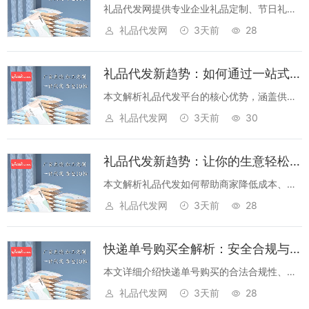
礼品代发网提供专业企业礼品定制、节日礼品
代发服务，支持一件代发，满足个人与商家多
礼品代发网
3天前
28
样化需求，品质可靠价格透明。...
礼品代发新趋势：如何通过一站式服务提升企业营销效率？
本文解析礼品代发平台的核心优势，涵盖供应
链整合、定制化服务、物流优化等，为企业提
礼品代发网
3天前
30
供降本增效的营销解决方案。...
礼品代发新趋势：让你的生意轻松拓展的高效解决方案
本文解析礼品代发如何帮助商家降低成本、提
升效率，从选品到物流一站式服务，助力电商
礼品代发网
3天前
28
创业者快速布局礼品市场。...
快递单号购买全解析：安全合规与高效使用指南
本文详细介绍快递单号购买的合法合规性、安
全风险及高效应用场景，帮助用户在合规前提
礼品代发网
3天前
28
下优化物流管理流程，提升运营效率。...