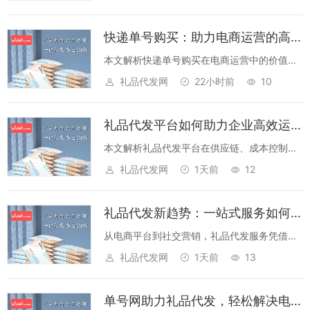
者解决物流难题，提升运营效率。...
快递单号购买：助力电商运营的高效解决方案
本文解析快递单号购买在电商运营中的价值，
涵盖合规性、物流优化、客户体验提升等方
礼品代发网
22小时前
10
面，为商家提供实用参考。...
礼品代发平台如何助力企业高效运营？揭秘三大核心优势
本文解析礼品代发平台在供应链、成本控制、
服务效率等方面的优势，为企业提供降本增效
礼品代发网
1天前
12
的运营解决方案，助力打造个性化礼品营
销。...
礼品代发新趋势：一站式服务如何重塑企业与个人送礼体验？
从电商平台到社交营销，礼品代发服务凭借高
效配送与定制化方案，成为企业福利、节日馈
礼品代发网
1天前
13
赠的首选。本文解析其核心优势与未来机
遇。...
单号网助力礼品代发，轻松解决电商发货难题