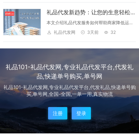
礼品代发新趋势：让您的生意轻松拓展的高效解决方案
本文介绍礼品代发服务如何帮助商家降低运营
成本、提升发货效率，适合电商创业者、实体
礼品代发网
3天前
32
店主及个人创业者快速切入礼品市场。...
礼品101-礼品代发网,专业礼品代发平台,代发礼
品,快递单号购买,单号网
礼品101-礼品代发网,专业礼品代发平台,代发礼品,快递单号购
买,单号网,全国-全国,一单一用,真实物流
注册
登录