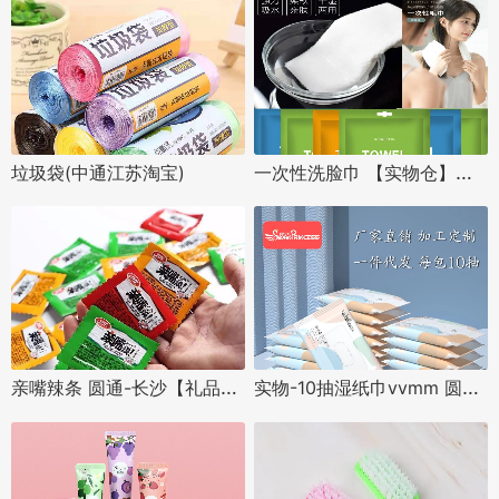
一次性洗脸巾 【实物仓】四川-达州-邮政快递
垃圾袋(中通江苏淘宝)
亲嘴辣条 圆通-长沙【礼品】百分百派送
实物-10抽湿纸巾vvmm 圆通-广州【礼品】百分百派