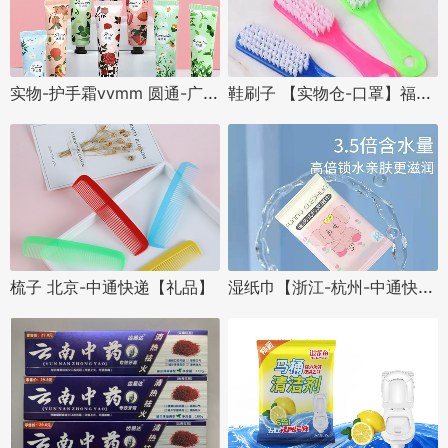
实物-护手霜vvmm 圆通-广州【礼品】百分百派
鞋刷子 【实物仓-口罩】福建-泉州-邮政快递
湿纸巾【浙江-杭州-中通快递】
梳子 北京-中通快递【礼品】