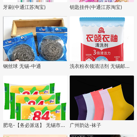
牙刷(中通江苏淘宝)
钥匙挂件(中通江苏淘宝)
洗衣粉衣领清洁剂 无锡邮政实物仓
钢丝球 无锡-中通
肥皂-【务必派送】 无锡市中通快递
广州韵达-袜子