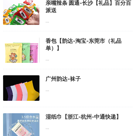
亲嘴辣条 圆通-长沙【礼品】百分百
派送
...
香包【韵达-淘宝-东莞市（礼品
单）】
...
广州韵达-袜子
...
湿纸巾【浙江-杭州-中通快递】
...