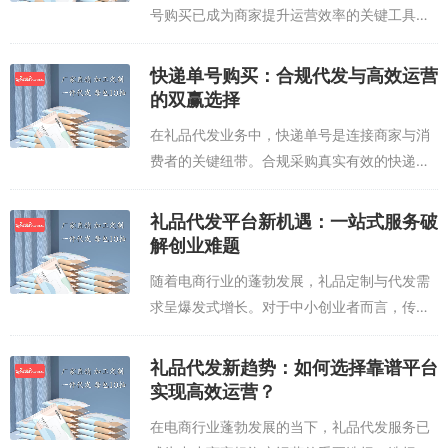
号购买已成为商家提升运营效率的关键工具。
通过正规合规的快递单号购买渠道，商家可有
效降低物流成本，优化订单处理流程，为客户
快递单号购买：合规代发与高效运营
提供更优质的服务体验。选择可靠的快递单
的双赢选择
号...
在礼品代发业务中，快递单号是连接商家与消
费者的关键纽带。合规采购真实有效的快递单
号，不仅能避免物流信息缺失导致的售后纠
纷，更能通过统一规范的物流轨迹提升客户体
礼品代发平台新机遇：一站式服务破
验，从而增强品牌口碑与复购率。选择正规的
解创业难题
快...
随着电商行业的蓬勃发展，礼品定制与代发需
求呈爆发式增长。对于中小创业者而言，传统
礼品采购面临库存积压、物流成本高、品类更
新慢等痛点，而专业礼品代发平台正成为破局
礼品代发新趋势：如何选择靠谱平台
关键。领先的礼品代发平台通过深度整合全
实现高效运营？
球...
在电商行业蓬勃发展的当下，礼品代发服务已