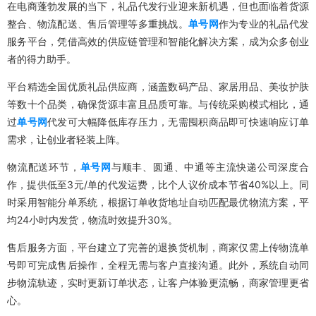
在电商蓬勃发展的当下，礼品代发行业迎来新机遇，但也面临着货源
整合、物流配送、售后管理等多重挑战。
单号网
作为专业的礼品代发
服务平台，凭借高效的供应链管理和智能化解决方案，成为众多创业
者的得力助手。
平台精选全国优质礼品供应商，涵盖数码产品、家居用品、美妆护肤
等数十个品类，确保货源丰富且品质可靠。与传统采购模式相比，通
过
单号网
代发可大幅降低库存压力，无需囤积商品即可快速响应订单
需求，让创业者轻装上阵。
物流配送环节，
单号网
与顺丰、圆通、中通等主流快递公司深度合
作，提供低至3元/单的代发运费，比个人议价成本节省40%以上。同
时采用智能分单系统，根据订单收货地址自动匹配最优物流方案，平
均24小时内发货，物流时效提升30%。
售后服务方面，平台建立了完善的退换货机制，商家仅需上传物流单
号即可完成售后操作，全程无需与客户直接沟通。此外，系统自动同
步物流轨迹，实时更新订单状态，让客户体验更流畅，商家管理更省
心。