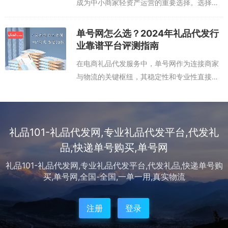
成为中小商家轻资产运营的重要选择。选择一
个靠谱的礼品代发平台，不仅能降低库存压
力，更能借助专业供应链体系实现快速发货与
单号网怎么选？2024年礼品代发行
精准服务。优质礼品代发平台通常具备三大核
业靠谱平台评测指南
心...
在电商礼品代发服务中，单号网作为连接商家
与物流的关键枢纽，其稳定性和专业性直接影
响运营效率。随着礼品电商需求爆发，各类代
发平台层出不穷，但其中不乏资质不全、售后
缺失的“空壳”服务商，如何在鱼龙混杂的市...
礼品101-礼品代发网,专业礼品代发平台,代发礼
品,快递单号购买,单号网
礼品101-礼品代发网,专业礼品代发平台,代发礼品,快递单号购
买,单号网,全国-全国,一单一用,真实物流
注册
登录