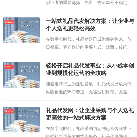
创业者的重要选择。然而，物流单号不稳定、
货源渠道不透明等问题，常常困扰着从业者。
此时，单号网作为专业的礼品代发平台，凭借
一站式礼品代发解决方案：让企业与
其独特优势，为用户提供了一站式解决方
个人送礼更轻松高效
案。...
在数字化时代，礼品赠送已成为商务往来、节
日祝福、客户维护的重要方式。然而，传统礼
品采购面临库存管理复杂、物流配送繁琐、定
制服务滞后等问题。礼品代发网的出现，为企
轻松开启礼品代发事业：从小成本创
业和个人提供了一站式解决方案，让送礼变
业到规模化运营的全攻略
得...
随着电商行业的蓬勃发展，礼品代发已成为低
风险创业的热门赛道。无需囤积库存、无需承
担物流成本，仅通过整合供应链资源，即可轻
松开展个性化礼品定制服务。 选择礼品代发合
礼品代发网：让企业采购与个人送礼
作时，需重点考察供应商的三大能力：一...
更高效的一站式解决方案
在数字化时代，礼品采购与定制已从传统线下
模式转向更高效的线上服务。礼品代发网作为