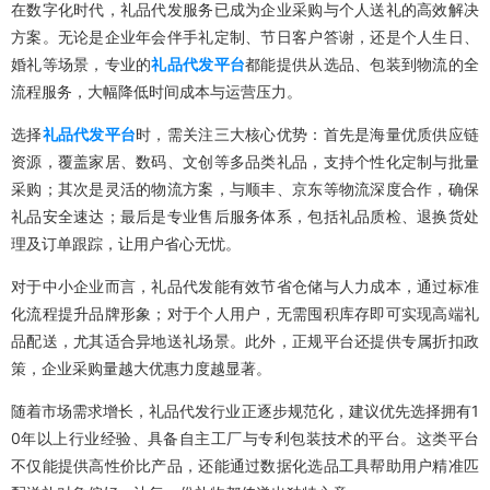
在数字化时代，礼品代发服务已成为企业采购与个人送礼的高效解决
方案。无论是企业年会伴手礼定制、节日客户答谢，还是个人生日、
婚礼等场景，专业的
礼品代发平台
都能提供从选品、包装到物流的全
流程服务，大幅降低时间成本与运营压力。
选择
礼品代发平台
时，需关注三大核心优势：首先是海量优质供应链
资源，覆盖家居、数码、文创等多品类礼品，支持个性化定制与批量
采购；其次是灵活的物流方案，与顺丰、京东等物流深度合作，确保
礼品安全速达；最后是专业售后服务体系，包括礼品质检、退换货处
理及订单跟踪，让用户省心无忧。
对于中小企业而言，礼品代发能有效节省仓储与人力成本，通过标准
化流程提升品牌形象；对于个人用户，无需囤积库存即可实现高端礼
品配送，尤其适合异地送礼场景。此外，正规平台还提供专属折扣政
策，企业采购量越大优惠力度越显著。
随着市场需求增长，礼品代发行业正逐步规范化，建议优先选择拥有1
0年以上行业经验、具备自主工厂与专利包装技术的平台。这类平台
不仅能提供高性价比产品，还能通过数据化选品工具帮助用户精准匹