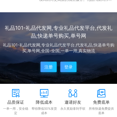
新兴的一站式礼品供应链平台，凭借整合源头
工厂资源、灵活定制服务和专业物流配送，成
为企业与个人送礼的优选方案。平台优势显
著...
礼品101-礼品代发网,专业礼品代发平台,代发礼
品,快递单号购买,单号网
礼品101-礼品代发网,专业礼品代发平台,代发礼品,快递单号购
买,单号网,全国-全国,一单一用,真实物流
注册
登录
品质保证
降低成本
邀请好友
免费底单
一单一用，安全稳
帮你降低50%发货
永久奖励拿到手软
所有快递免费提供
定
成本
底单