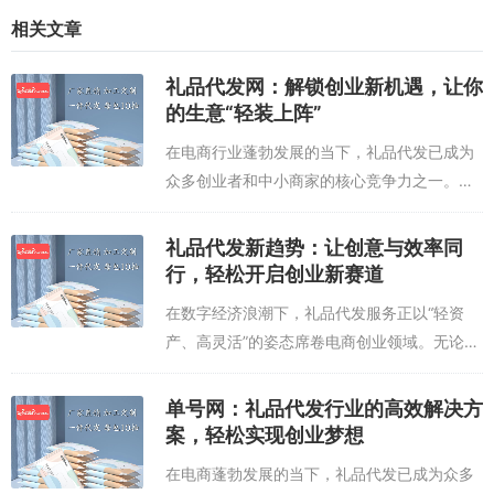
相关文章
礼品代发网：解锁创业新机遇，让你
的生意“轻装上阵”
在电商行业蓬勃发展的当下，礼品代发已成为
众多创业者和中小商家的核心竞争力之一。礼
品代发网凭借“一站式服务+专业供应链”的优
势，正逐步取代传统仓储模式，成为商家降本
礼品代发新趋势：让创意与效率同
增效的黄金选择。对于个人创业者而言，无...
行，轻松开启创业新赛道
在数字经济浪潮下，礼品代发服务正以“轻资
产、高灵活”的姿态席卷电商创业领域。无论是
初创品牌拓展市场，还是中小企业优化供应
链，专业的礼品代发平台都能成为驱动增长的
单号网：礼品代发行业的高效解决方
核心引擎。礼品代发的核心价值在于打破传
案，轻松实现创业梦想
统...
在电商蓬勃发展的当下，礼品代发已成为众多