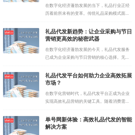
在数字化经济蓬勃发展的当下，礼品行业正经
历着前所未有的变革。传统礼品采购模式面临
的库存积压、物流繁琐、定制周期长等痛点，
正在被新兴的礼品代发平台逐步解决。这类平
礼品代发新趋势：让企业采购与节日
台通过整合上游供应商资源、优化仓储物流
营销更高效的秘密武器
体...
在数字化经济蓬勃发展的今天，礼品代发服务
已成为企业采购与节日营销的核心选择。无论
是年终员工福利、商务客户答谢，还是节日促
销活动，专业的礼品代发平台都能凭借高效供
礼品代发平台如何助力企业高效拓展
应链和定制化服务，为企业节省大量人力与
市场？
时...
在数字化营销时代，礼品代发平台正成为企业
实现高效礼品营销的关键工具。随着消费需求
多元化，传统礼品采购模式面临库存压力大、
定制周期长、物流成本高等痛点，而专业代发
单号网新体验：高效礼品代发的智能
平台通过整合全国优质供应商资源，为企业
解决方案
提...