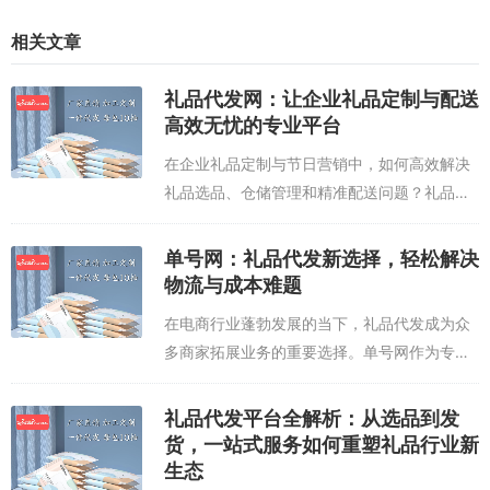
相关文章
礼品代发网：让企业礼品定制与配送
高效无忧的专业平台
在企业礼品定制与节日营销中，如何高效解决
礼品选品、仓储管理和精准配送问题？礼品代
发网以数字化平台为核心，构建起从源头供应
链到末端配送的全链路服务体系，为企业用户
单号网：礼品代发新选择，轻松解决
提供「礼品定制+一件代发+数据追踪」的一...
物流与成本难题
在电商行业蓬勃发展的当下，礼品代发成为众
多商家拓展业务的重要选择。单号网作为专业
的礼品代发平台，凭借其高效的服务体系和灵
活的合作模式，正逐步成为商家们信赖的物流
礼品代发平台全解析：从选品到发
解决方案提供商。与传统物流方式相比，单
货，一站式服务如何重塑礼品行业新
号...
生态