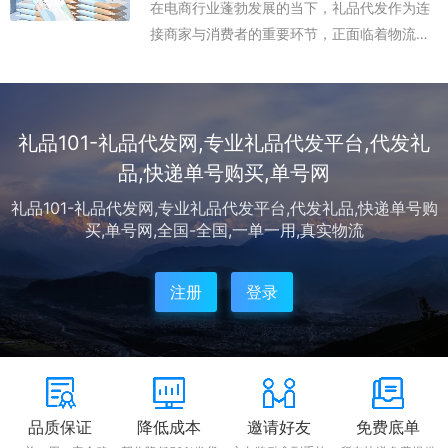
在电商行业蓬勃发展的当下，礼品代发作为连
接商家与消费者的重要环节，正面临着物流效
率与成本控制的双重挑战。单号网凭借技术创
新与资源整合能力，为礼品代发业务打造了智
能化解决方案，重新定义了行业服务标准。
该...
礼品101-礼品代发网,专业礼品代发平台,代发礼
品,快递单号购买,单号网
礼品101-礼品代发网,专业礼品代发平台,代发礼品,快递单号购
买,单号网,全国-全国,一单一用,真实物流
注册
登录
品质保证
降低成本
邀请好友
免费底单