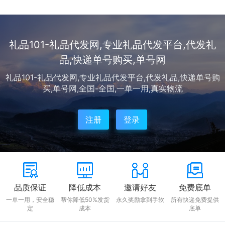
统“自备仓储+零散采购”模式转向专业化服务。
礼品代发网站凭借整合供应链资源、打通B2B
采购链路的优势，成为中小企业降本增...
礼品101-礼品代发网,专业礼品代发平台,代发礼
品,快递单号购买,单号网
礼品101-礼品代发网,专业礼品代发平台,代发礼品,快递单号购
买,单号网,全国-全国,一单一用,真实物流
注册
登录
品质保证
降低成本
邀请好友
免费底单
一单一用，安全稳
帮你降低50%发货
永久奖励拿到手软
所有快递免费提供
定
成本
底单