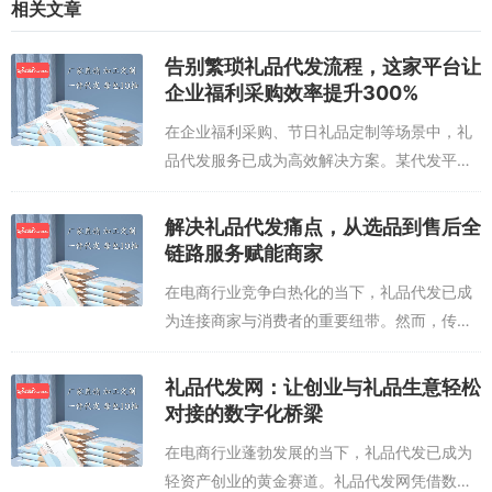
相关文章
告别繁琐礼品代发流程，这家平台让
企业福利采购效率提升300%
在企业福利采购、节日礼品定制等场景中，礼
品代发服务已成为高效解决方案。某代发平台
凭借全国12大仓储中心的布局，实现从下单到
送达72小时直达全国300+城市，让传统礼品
解决礼品代发痛点，从选品到售后全
采购的“选品-仓储-物流”繁琐链条...
链路服务赋能商家
在电商行业竞争白热化的当下，礼品代发已成
为连接商家与消费者的重要纽带。然而，传统
代发模式中存在的库存管理混乱、物流时效
差、售后响应慢等问题，正制约着企业的增长
礼品代发网：让创业与礼品生意轻松
空间。新兴的礼品代发平台通过整合全球供应
对接的数字化桥梁
链...
在电商行业蓬勃发展的当下，礼品代发已成为
轻资产创业的黄金赛道。礼品代发网凭借数字