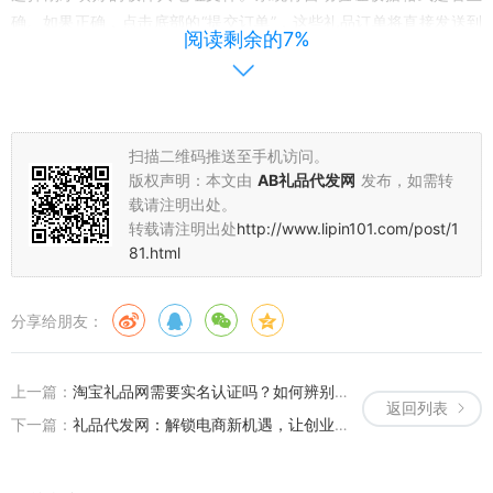
确。如果正确，点击底部的“提交订单”，这些礼品订单将直接发送到
阅读剩余的7%
仓库。仓库会依据这个收件人的信息把礼品打包发送进来。
5、一分钟后，在“已发列表”里面，能够看到方才这些订单的发送
状况，每一个订单都会产消费生一个物流编号，有了这个物流编号，
就能够去淘宝、京东、拼多多发货了。这些买家收到礼品后，物流系
扫描二维码推送至手机访问。
统会有收货记录，顺利完成订单。
版权声明：本文由
AB礼品代发网
发布，如需转
载请注明出处。
转载请注明出处
http://www.lipin101.com/post/1
81.html
分享给朋友：
上一篇：
淘宝礼品网需要实名认证吗？如何辨别真假？
返回列表
下一篇：
礼品代发网：解锁电商新机遇，让创业与盈利更轻松