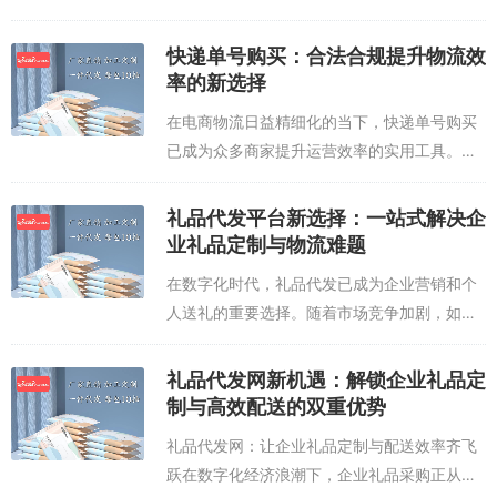
化供应链优势，打破传统贸易壁垒，为中小商
家、社群团长及创业者打造一站式礼品解决方
快递单号购买：合法合规提升物流效
案。平台精选涵盖节日礼品、商务伴手礼、
率的新选择
定...
在电商物流日益精细化的当下，快递单号购买
已成为众多商家提升运营效率的实用工具。通
过正规渠道获取真实有效的快递单号，既能满
足平台对物流轨迹的展示要求，又能优化用户
礼品代发平台新选择：一站式解决企
购物体验，减少因虚假发货引发的纠纷。选
业礼品定制与物流难题
择...
在数字化时代，礼品代发已成为企业营销和个
人送礼的重要选择。随着市场竞争加剧，如何
高效、低成本地完成礼品定制与配送成为关键
问题。礼品代发平台凭借其专业服务，为用户
礼品代发网新机遇：解锁企业礼品定
提供从设计到物流的一站式解决方案。该平
制与高效配送的双重优势
台...
礼品代发网：让企业礼品定制与配送效率齐飞
跃在数字化经济浪潮下，企业礼品采购正从传