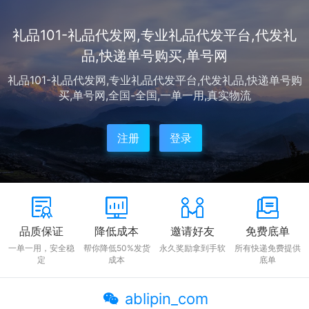
仓储、物流等传统痛点，更能快速响应个性...
礼品101-礼品代发网,专业礼品代发平台,代发礼
品,快递单号购买,单号网
礼品101-礼品代发网,专业礼品代发平台,代发礼品,快递单号购
买,单号网,全国-全国,一单一用,真实物流
注册
登录
品质保证
降低成本
邀请好友
免费底单
一单一用，安全稳
帮你降低50%发货
永久奖励拿到手软
所有快递免费提供
定
成本
底单
ablipin_com