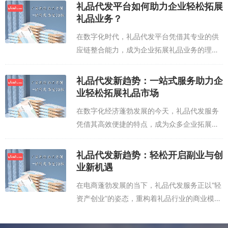
案。传统礼品采购面临的库存压力、物流繁
礼品代发平台如何助力企业轻松拓展
琐、定制周期长等痛点，正被专业化代发平
礼品业务？
台...
在数字化时代，礼品代发平台凭借其专业的供
应链整合能力，成为企业拓展礼品业务的理想
选择。通过与优质供应商深度合作，平台可提
供从创意设计到物流配送的一站式服务，帮助
礼品代发新趋势：一站式服务助力企
企业快速响应市场需求。对于中小企业而
业轻松拓展礼品市场
言，...
在数字化经济蓬勃发展的今天，礼品代发服务
凭借其高效便捷的特点，成为众多企业拓展礼
品市场的重要选择。无论是电商平台商家、线
下实体店，还是个人创业者，都能通过专业的
礼品代发新趋势：轻松开启副业与创
礼品代发服务，实现从产品采购到物流配送
业新机遇
的...
在电商蓬勃发展的当下，礼品代发服务正以“轻
资产创业”的姿态，重构着礼品行业的商业模
式。对于个人创业者、自媒体达人或中小企业
而言，选择靠谱的礼品代发平台，不仅能规避