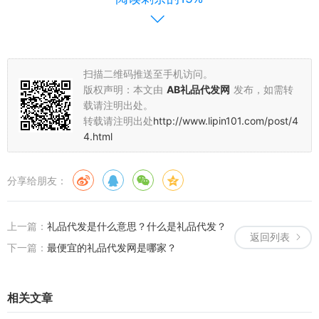
力，是否真的可以提供礼品代发，能否保证真实物流，然后再去与之
合作，而不应该只是看价格的情况。
大型平台才有性价比保障
扫描二维码推送至手机访问。
大家可以发现现在
礼品代发网
站的价格高低不等，甚至是有几倍
版权声明：本文由
AB礼品代发网
发布，如需转
的差异性。其实推荐选择礼品代发网，也是因为大型平台直接跟物流
载请注明出处。
公司合作，所以快递的费用更优惠，能够为我们提供更加便宜的礼品
转载请注明出处
http://www.lipin101.com/post/4
代发服务。只要对方的专业性有保障，价格非常合理，性价比高的平
4.html
台绝对能够为您带来更好的服务。
分享给朋友：
上一篇：
礼品代发是什么意思？什么是礼品代发？
返回列表
下一篇：
最便宜的礼品代发网是哪家？
相关文章