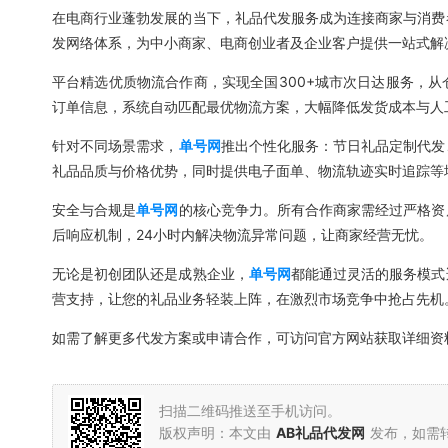
在电商行业蓬勃发展的当下，礼品代发服务成为连接商家与消费
发网络体系，为中小商家、电商创业者及企业客户提供一站式解
平台精选优质物流合作商，实现全国300+城市次日达服务，
订单信息，系统自动匹配最优物流方案，大幅降低发货成本与人
针对不同场景需求，
单号网
推出个性化服务：节日礼品定制代发
礼品品质与价格优势，同时提供电子面单、物流轨迹实时追踪等
安全与合规是
单号网
的核心竞争力。所有合作商家需经过严格资
后响应机制，24小时内解决物流异常问题，让商家经营无忧。
无论是初创团队还是成熟企业，
单号网
都能通过灵活的服务模式
营支持，让您的礼品业务轻装上阵，在激烈市场竞争中抢占先机
如需了解更多代发方案或申请合作，可访问官方网站获取详细资
扫描二维码推送至手机访问。
版权声明：本文由
AB礼品代发网
发布，如需