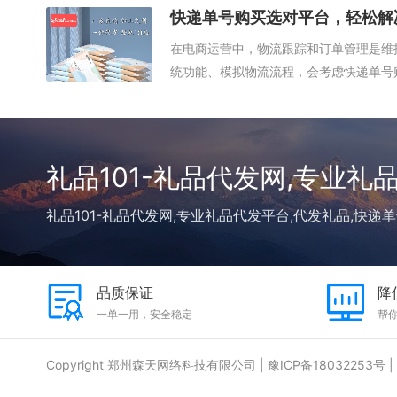
快递单号购买选对平台，轻松解
在电商运营中，物流跟踪和订单管理是维
统功能、模拟物流流程，会考虑快递单号
拟...
礼品101-礼品代发网,专业礼
礼品101-礼品代发网,专业礼品代发平台,代发礼品,快递单
品质保证
降
一单一用，安全稳定
帮你
Copyright 郑州森天网络科技有限公司 |
豫ICP备18032253号
|