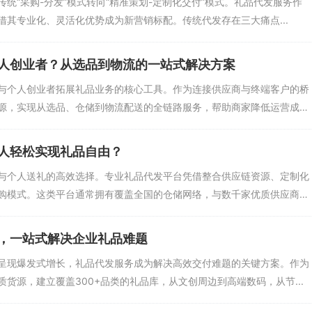
统“采购-分发”模式转向“精准策划-定制化交付”模式。礼品代发服务作
其专业化、灵活化优势成为新营销标配。传统代发存在三大痛点...
人创业者？从选品到物流的一站式解决方案
与个人创业者拓展礼品业务的核心工具。作为连接供应商与终端客户的桥
源，实现从选品、仓储到物流配送的全链路服务，帮助商家降低运营成
人轻松实现礼品自由？
与个人送礼的高效选择。专业礼品代发平台凭借整合供应链资源、定制化
购模式。这类平台通常拥有覆盖全国的仓储网络，与数千家优质供应商
，一站式解决企业礼品难题
呈现爆发式增长，礼品代发服务成为解决高效交付难题的关键方案。作为
货源，建立覆盖300+品类的礼品库，从文创周边到高端数码，从节...