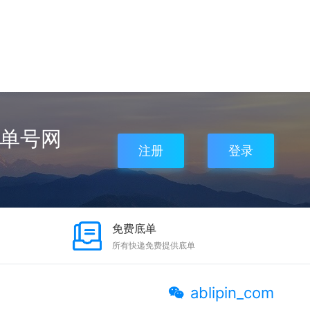
,单号网
注册
登录
免费底单
所有快递免费提供底单
ablipin_com