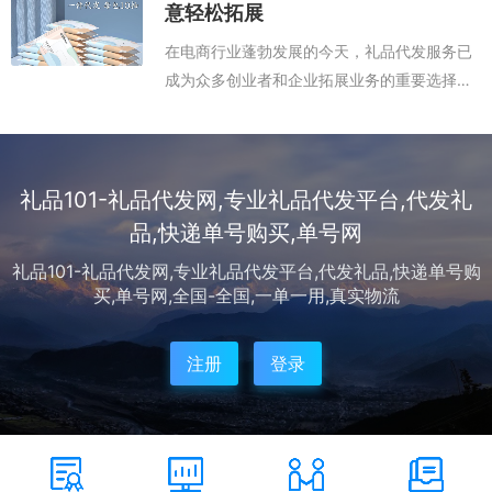
设。礼品代发平台凭借海量优质货源、专业
意轻松拓展
物...
在电商行业蓬勃发展的今天，礼品代发服务已
成为众多创业者和企业拓展业务的重要选择。
无论是节日促销、企业福利还是个人定制礼
品，专业的代发平台都能提供高效、可靠的解
决方案，帮助商家降低运营成本，专注核心业
务...
礼品101-礼品代发网,专业礼品代发平台,代发礼
品,快递单号购买,单号网
礼品101-礼品代发网,专业礼品代发平台,代发礼品,快递单号购
买,单号网,全国-全国,一单一用,真实物流
注册
登录