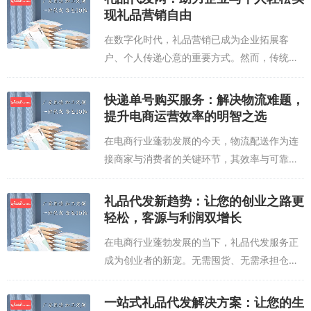
业务提供了全方位的解决方案，帮助商家轻
现礼品营销自由
松...
在数字化时代，礼品营销已成为企业拓展客
户、个人传递心意的重要方式。然而，传统礼
品采购面临选品繁琐、定制周期长、物流成本
高等痛点。礼品代发网的出现，正是为解决这
快递单号购买服务：解决物流难题，
些难题而来，让礼品采购与发送变得更加高效
提升电商运营效率的明智之选
便...
在电商行业蓬勃发展的今天，物流配送作为连
接商家与消费者的关键环节，其效率与可靠性
直接影响着用户体验和店铺口碑。然而，许多
商家在日常运营中常面临快递单号资源不足、
礼品代发新趋势：让您的创业之路更
物流信息更新不及时等问题，这些痛点不仅
轻松，客源与利润双增长
增...
在电商行业蓬勃发展的当下，礼品代发服务正
成为创业者的新宠。无需囤货、无需承担仓储
压力，只需轻启鼠标，即可实现从选品到发货
的全流程服务，让您专注于客户拓展与品牌建
一站式礼品代发解决方案：让您的生