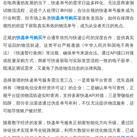
在电商蓬勃发展的当下，快递单号的需求日益多样化。无论是商家测
试物流流程，还是个人处理订单纠纷，合法合规的快递单号服务成为
行业刚需。但市场上各类
快递单号购买
渠道鱼龙混杂，如何在保障合
规性的前提下获取真实有效的物流单号，成为从业者关注的焦点。
正规的
快递单号购买
平台通常依托与快递公司的深度合作，提供真实
可追踪的物流轨迹。这类平台严格遵循《中华人民共和国电子商务
法》《快递暂行条例》等法规，确保单号来源合法。通过API接口对接
或批量采购方式，商家可快速获取与实际发货流程一致的电子面单，
既满足测试需求，又避免了伪造物流信息的法律风险。
选择靠谱的快递单号服务需注意三点：一是查验平台资质，优先选择
持有《增值电信业务经营许可证》的企业；二是确认单号可查性，正
规平台提供物流轨迹实时查询，支持多家快递API对接；三是警惕低价
陷阱，部分非法渠道通过伪造单号牟利，不仅无法提供物流服务，还
可能导致账户被封禁。
随着数字经济的发展，快递单号服务正朝着智能化方向升级。通过区
块链技术实现单号全链路溯源，利用大数据分析优化物流方案，已成