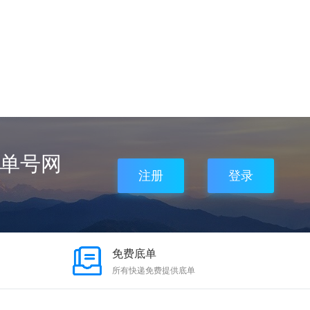
,单号网
注册
登录
免费底单
所有快递免费提供底单