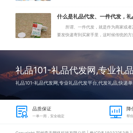
制...
什么是礼品代发、一件代发，礼
所谓、一件代发，就是作为商家或者其
要发快递寄到买家手里，这时候传统的方
先...
礼品101-礼品代发网,专业礼
礼品101-礼品代发网,专业礼品代发平台,代发礼品,快递单
品质保证
降
一单一用，安全稳定
帮你
Copyright 郑州森天网络科技有限公司 |
豫ICP备18032253号
|