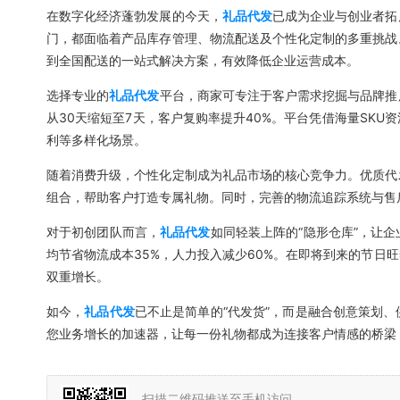
在数字化经济蓬勃发展的今天，
礼品代发
已成为企业与创业者拓
门，都面临着产品库存管理、物流配送及个性化定制的多重挑战
到全国配送的一站式解决方案，有效降低企业运营成本。
选择专业的
礼品代发
平台，商家可专注于客户需求挖掘与品牌推
从30天缩短至7天，客户复购率提升40%。平台凭借海量SK
利等多样化场景。
随着消费升级，个性化定制成为礼品市场的核心竞争力。优质代
组合，帮助客户打造专属礼物。同时，完善的物流追踪系统与售
对于初创团队而言，
礼品代发
如同轻装上阵的“隐形仓库”，让
均节省物流成本35%，人力投入减少60%。在即将到来的节日
双重增长。
如今，
礼品代发
已不止是简单的“代发货”，而是融合创意策划
您业务增长的加速器，让每一份礼物都成为连接客户情感的桥梁
扫描二维码推送至手机访问。