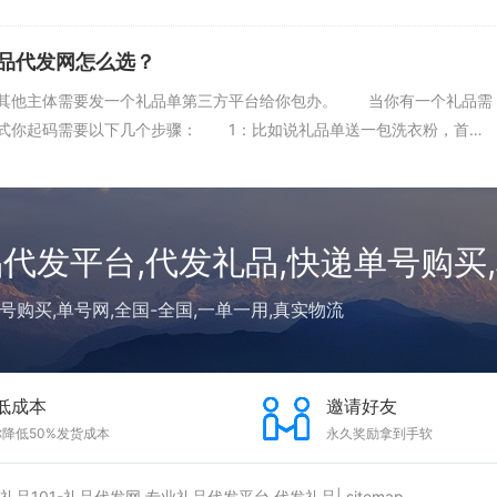
品代发网怎么选？
他主体需要发一个礼品单第三方平台给你包办。 当你有一个礼品需
式你起码需要以下几个步骤： 1：比如说礼品单送一包洗衣粉，首
品代发平台,代发礼品,快递单号购买
号购买,单号网,全国-全国,一单一用,真实物流
低成本
邀请好友
降低50%发货成本
永久奖励拿到手软
 礼品101-礼品代发网,专业礼品代发平台,代发礼品|
sitemap